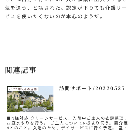
気を遣う、と話された。認定が下りても介護サー
ビスを使いたくないのが本心のようだ。
2022年6月の活動
バディファミリー活動内容
家族
関連記事
訪問サポート/20220525
2022年5月の活動
■N様対応 クリーンサービス、入院中ご主人の衣類整理、
お庭水やりを行う。 ご主人についてN様より伺う。要介護
4とのこと。入浴のため、デイサービスに行く予定。 室内
は歩行器、外では車椅子で移動している。ベッド横にポー