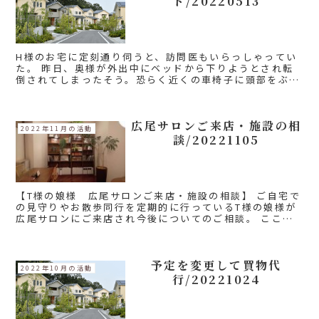
ト/20220513
H様のお宅に定刻通り伺うと、訪問医もいらっしゃってい
た。 昨日、奥様が外出中にベッドから下りようとされ転
倒されてしまったそう。恐らく近くの車椅子に頭部をぶつ
けたようで5センチ裂傷。ちょうど昨日は訪問医が来る日
だったので処置し、本日も処置の...
広尾サロンご来店・施設の相
2022年11月の活動
談/20221105
【T様の娘様 広尾サロンご来店・施設の相談】 ご自宅で
の見守りやお散歩同行を定期的に行っているT様の娘様が
広尾サロンにご来店され今後についてのご相談。 ここ数
か月、T様の認知症状について娘様といろいろお話する機
会があったが、今まで問...
予定を変更して買物代
2022年10月の活動
行/20221024