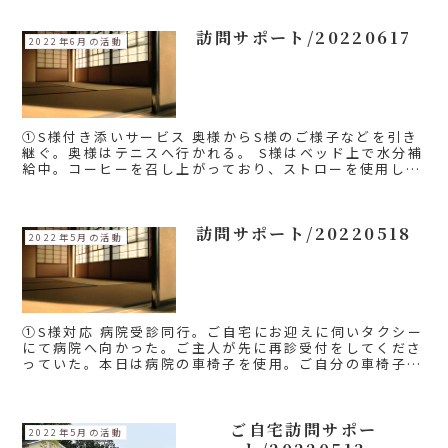
タブルトイレを置...
訪問サポート/20220617
2022年6月の活動
①S様付き添いサービス 奥様からS様のご様子などを引き
継ぐ。奥様はテニスへ行かれる。 S様はベッド上で水分補
給中。コーヒーを召し上がっており、ストローを使用して
いた。奥様より代わる。 鉄剤の服薬介助および髭剃り、
耳かきを行った...
訪問サポート/20220518
2022年5月の活動
①S様対応 病院受診同行。ご自宅にお迎えに伺いタクシー
にて病院へ向かった。ご主人が先に再診受付をしてくださ
っていた。本日は病院の車椅子を使用。ご自分の車椅子よ
りも座りやすいとおっしゃるがやはり腰に負担はかかるた
め待ち時間は院内の椅子に座る...
ご自宅訪問サポー
2022年5月の活動