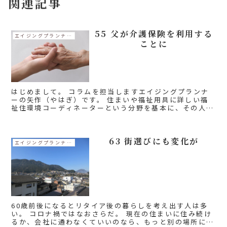
関連記事
55 父が介護保険を利用する
エイジングプランナー矢作コラム
ことに
はじめまして。 コラムを担当しますエイジングプランナ
ーの矢作（やはぎ）です。 住まいや福祉用具に詳しい福
祉住環境コーディネーターという分野を基本に、その人の
暮らし全般をみる福祉環境アドバイザーとして、その方の
悩みや課題に向き合いつつ...
63 街選びにも変化が
エイジングプランナー矢作コラム
60歳前後になるとリタイア後の暮らしを考え出す人は多
い。 コロナ禍ではなおさらだ。 現在の住まいに住み続け
るか、会社に通わなくていいのなら、もっと別の場所に居