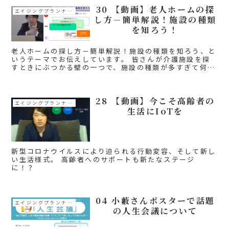
30 【動画】老人ホームの探
エイジングプランナーコラム
し方－簡単解説！施設の種類
を知ろう！
老人ホームの探し方－簡単解説！施設の種類を知ろう、と
いうテーマでお伝えしています。 皆さんが介護施設を探
すときにぶつかる壁の一つで、施設の種類が多すぎて何が
なんだかわからない、ということがあると思います。 簡
単に施設の種類について解...
28 【動画】今こそ高齢者の
エイジングプランナーコラム
生活にIoTを
新型コロナウイルスにより迫られる行動変容、そして新し
い生活様式。 高齢者へのサポートも新たなステージ
に！？
04 小藪さんポスターで話題
エイジングプランナーコラム
の人生会議について