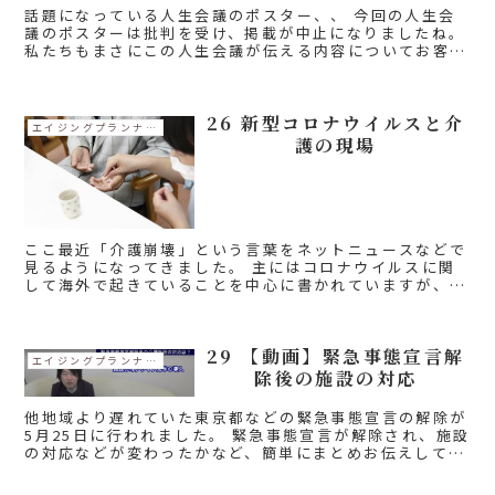
話題になっている人生会議のポスター、、 今回の人生会
議のポスターは批判を受け、掲載が中止になりましたね。
私たちもまさにこの人生会議が伝える内容についてお客様
とお話をすることも多くありますので、今日はチョットそ
の話題を。 私の周り...
26 新型コロナウイルスと介
エイジングプランナーコラム
護の現場
ここ最近「介護崩壊」という言葉をネットニュースなどで
見るようになってきました。 主にはコロナウイルスに関
して海外で起きていることを中心に書かれていますが、日
本の介護の現場でも非常に緊迫した状況となっており心配
しています。 この新型コ...
29 【動画】緊急事態宣言解
エイジングプランナーコラム
除後の施設の対応
他地域より遅れていた東京都などの緊急事態宣言の解除が
5月25日に行われました。 緊急事態宣言が解除され、施設
の対応などが変わったかなど、簡単にまとめお伝えしてい
ます。 介護施設もオンライン見学の導入が始まるなど、
施設の選び方も変...