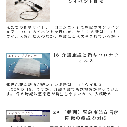
ンイベント開催
私たちの提携サイト、「ココシニア」で施設のオンライン
見学についてのイベントを行いました！ この新型コロナ
ウイルス感染拡大のなか、施設にご入居者されているかた
の外出やの施設への出入り、入居検討にあたっての施設見
学も、今までのようにできな...
16 介護施設と新型コロナウ
エイジングプランナーコラム
ィルス
連日心配な報道が続いている新型コロナウイルス
（COVID-19）ですが、介護施設でも危機感が募っていま
す。 冬の時期は感染症が発生しやすいので、入館時の手
洗いとうがいなど、他の時期に比べ気を付けている施設が
ほとんどですが、今回のコロナウイ...
29 【動画】緊急事態宣言解
エイジングプランナーコラム
除後の施設の対応