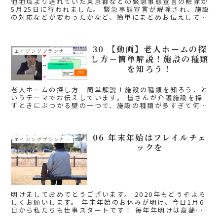
他地域より遅れていた東京都などの緊急事態宣言の解除が
5月25日に行われました。 緊急事態宣言が解除され、施設
の対応などが変わったかなど、簡単にまとめお伝えしてい
ます。 介護施設もオンライン見学の導入が始まるなど、
施設の選び方も変...
30 【動画】老人ホームの探
エイジングプランナーコラム
し方－簡単解説！施設の種類
を知ろう！
老人ホームの探し方－簡単解説！施設の種類を知ろう、と
いうテーマでお伝えしています。 皆さんが介護施設を探
すときにぶつかる壁の一つで、施設の種類が多すぎて何が
なんだかわからない、ということがあると思います。 簡
単に施設の種類について解...
06 年末年始はフレイルチェ
エイジングプランナーコラム
ックを
明けましておめでとうございます。 2020年もどうぞよろ
しくお願いします。 年末年始のお休みが明け、今日1月6
日から私たちも仕事スタートです！ 毎年年明けは高齢の
親を持つ娘さんや息子さん世代からのご相談が増える時期